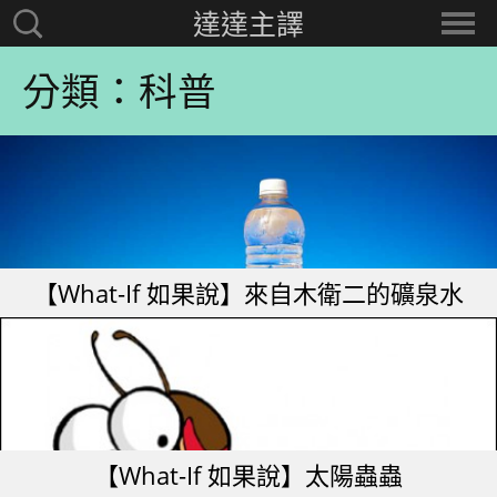
達達主譯
搜
選
尋：
擇
分類：科普
分
類
【What-If 如果說】來自木衛二的礦泉水
【What-If 如果說】太陽蟲蟲