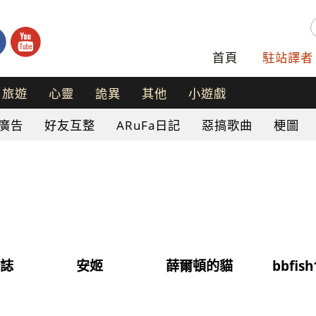
首頁
駐站譯者
旅遊
心靈
詭異
其他
小遊戲
手
廣告
好友互整
ARuFa日記
惡搞歌曲
梗圖
機
遊
戲
網
頁
遊
戲
錄誌
安姬
薛爾頓的貓
bbfish