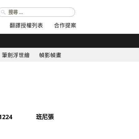
搜尋：
翻譯授權列表
合作提案
筆劍浮世繪
幀影幀畫
1224
班尼張