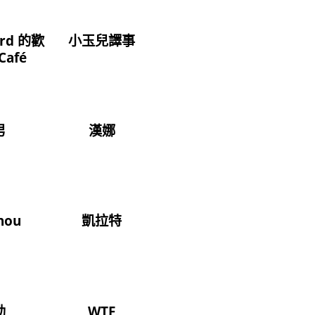
ord 的歡
小玉兒譯事
afé
男
漢娜
hou
凱拉特
勒
WTF