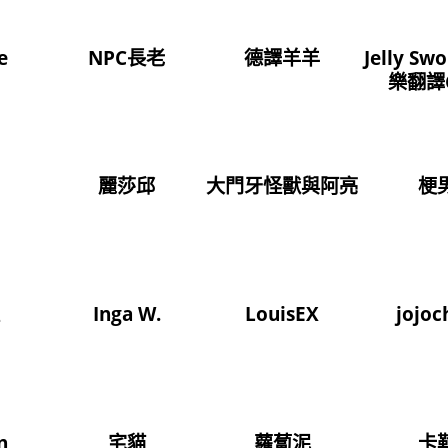
e
NPC長老
德譯羊羊
Jelly Sw
樂翻譯C
麗莎邱
大門牙怪獸與阿亮
梗
雞
Inga W.
LouisEX
jojoc
n
宅貓
蘿蔔泥
卡