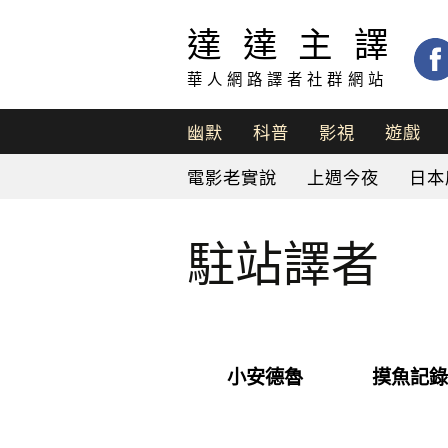
達達主譯
華人網路譯者社群網站
幽默
科普
影視
遊戲
脫
電影老實說
上週今夜
日本
口
秀
駐站譯者
小安德魯
摸魚記