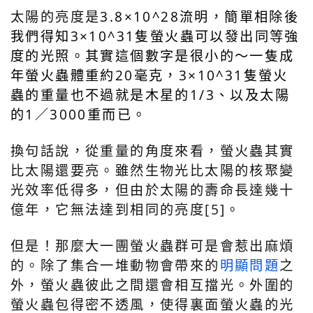
太陽的亮度是
3.8
×
10^28流明，簡單相除後
我們得知3×10^31隻螢火蟲可以發出同等強
度的光照。其實這個數字是很小的～一隻成
年螢火蟲體重約20毫克，3×10^31隻螢火
蟲的重量也不過就是木星的1/3、以及太陽
的1／3000重而已。
換句話說，從重量的角度來看，螢火蟲其實
比太陽還要亮。雖然生物光比太陽的核聚變
光效率低得多，但由於太陽的壽命長達幾十
億年，它無法達到相同的亮度[5]。
但是！那麼大一團螢火蟲群可是會惹出麻煩
的。除了集合一堆動物會帶來的
明顯
問題
之
外，螢火蟲彼此之間還會相互擋光。外圍的
螢火蟲包得密不透風，使得裏面螢火蟲的光