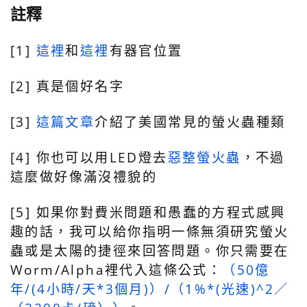
註釋
[1]
這裡
和
這裡
有器官位置
[2] 真是個好名字
[3]
這篇文章
介紹了美國常見的螢火蟲種類
[4] 你也可以用LED燈去
惡整螢火蟲
，不過
這麼做好像滿沒禮貌的
[5] 如果你對費米問題和愚蠢的方程式感興
趣的話，我可以給你指明一條無須研究螢火
蟲或是太陽的捷徑來回答問題。你只需要在
Worm/Alpha裡代入這條公式：
（50億
年/(4小時/天*3個月)）/（1%*(光速)^2／