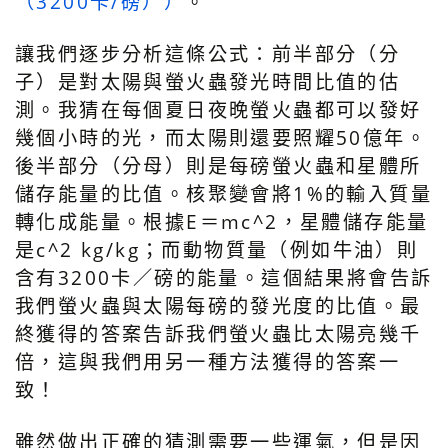
（3200卡/磅））
。
讓我們逐步分析這條公式：前半部分（分
子）是對太陽與螢火蟲發光時間比值的估
測。我猜在每個夏日夜晚螢火蟲都可以發好
幾個小時的光，而太陽則還要照耀50億年。
後半部分（分母）則是每磅螢火蟲和星體所
儲存能量的比值。核聚變會將1%的輸入質量
轉化成能量。根據E＝mc^2，星體儲存能量
是c^2 kg/kg；而動物質量（例如牛油）則
含有3200卡／磅的能量。這個結果將會告訴
我們螢火蟲與太陽每磅的發光度的比值。最
終獲得的答案告訴我們螢火蟲比太陽亮幾千
倍，這與我們用另一種方法獲得的答案一
致！
雖然做出正確的猜測需要一些運氣，但是因