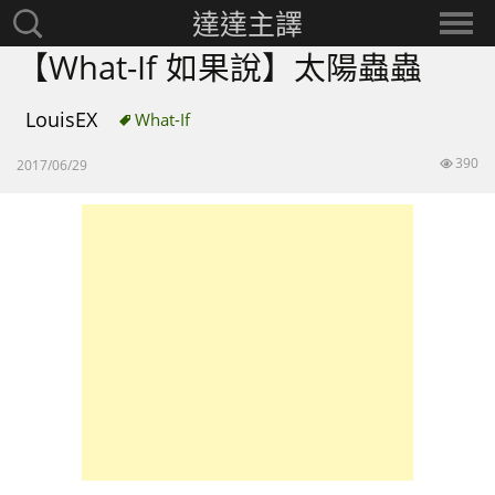
達達主譯
搜
選
尋：
擇
【What-If 如果說】太陽蟲蟲
分
類
LouisEX
What-If
390
2017/06/29