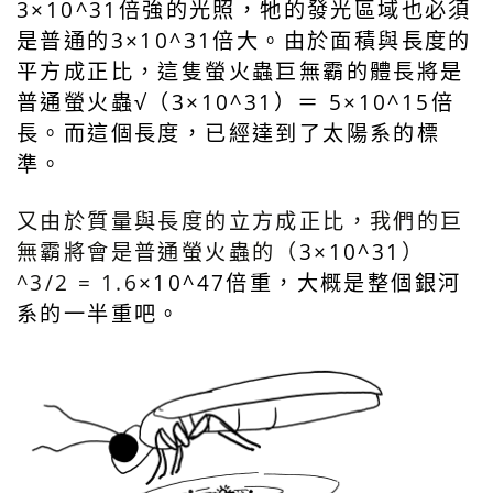
3×10^31倍強的光照，牠的發光區域也必須
是普通的3×10^31倍大。由於面積與長度的
平方成正比，這隻螢火蟲巨無霸的體長將是
普通螢火蟲
√（3×10^31）＝
5
×
10^
15倍
長。而這個長度，已經達到了太陽系的標
準。
又由於質量與長度的立方成正比，我們的巨
無霸將會是普通螢火蟲的（
3×10^31
）
^3/2 = 1.6
×10^47倍重，大概是整個銀河
系的一半重吧。