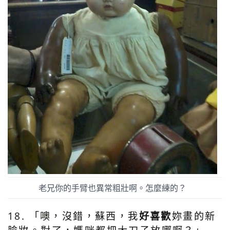
老兄你的手臂也異常粗壯啊。怎麼練的？
18. 「噢，沒錯，蘇西，我
好喜歡
妳畫的新