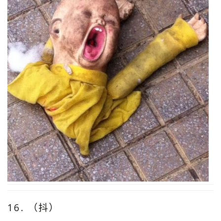
16. （抖）