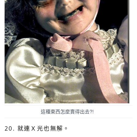
這種東西怎麼賣得出去?!
20. 就連Ｘ光也無解。