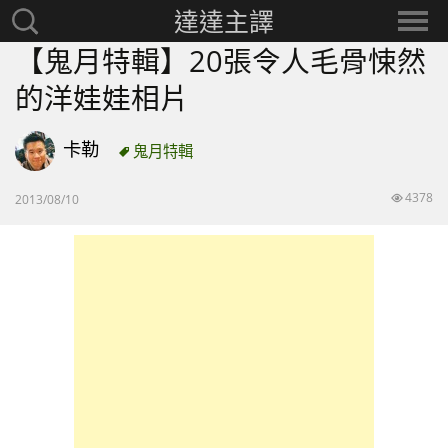
達達主譯
搜
選
尋：
擇
【鬼月特輯】20張令人毛骨悚然
分
的洋娃娃相片
類
卡勒
鬼月特輯
4378
2013/08/10