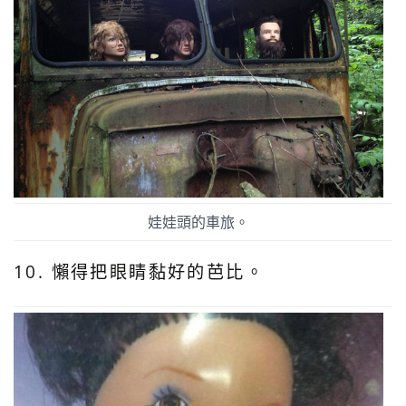
娃娃頭的車旅。
10. 懶得把眼睛黏好的芭比。