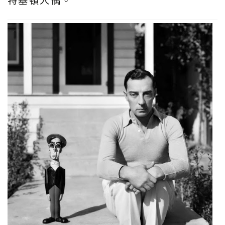
特基頓人偶。