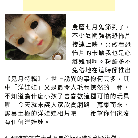
農曆七月鬼節到了，
不少暑期強檔恐怖片
接連上映，喜歡看恐
怖片的卡勒我也是心
癢難耐啊。粉酷多不
免俗地在這時節推出
【鬼月特輯】，世上詭異的事物何其多，其
中「洋娃娃」又是最令人毛骨悚然的一種，
不知道為什麼小孩子會喜歡這種可怕的玩具
呢！今天就來讓大家欣賞網路上蒐集而來、
詭異至極的洋娃娃相片吧——希望你們家沒
有任何洋娃娃。
1. 現跡於加拿大英屬哥倫比亞維多利亞海灘。