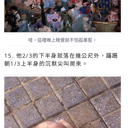
哇，這樣晚上睡覺就不怕孤單惹。
15. 他2/3的下半身就落在幾公尺外，蹣跚
朝1/3上半身的沉默尖叫爬來。