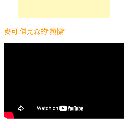
麥可.傑克森的”顫慄”