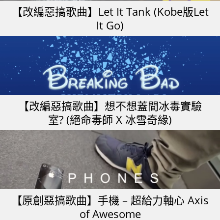
【改編惡搞歌曲】Let It Tank (Kobe版Let
It Go)
【改編惡搞歌曲】想不想蓋間冰毒實驗
室? (絕命毒師 X 冰雪奇緣)
【原創惡搞歌曲】手機 – 超給力軸心 Axis
of Awesome