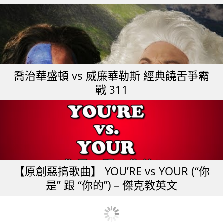
喬治華盛頓 vs 威廉華勒斯 經典饒舌爭霸
戰 311
【原創惡搞歌曲】 YOU’RE vs YOUR (“你
是” 跟 “你的”) – 傑克教英文