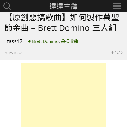
達達主譯
搜
選
尋：
擇
【原創惡搞歌曲】如何製作萬聖
分
節金曲 – Brett Domino 三人組
類
zass17
Brett Donimo
,
惡搞歌曲
1210
2015/10/28