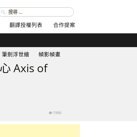
搜尋：
翻譯授權列表
合作提案
筆劍浮世繪
幀影幀畫
xis of
1966