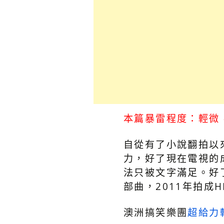
本篇暴雷程度：輕微
自從有了小說翻拍以
力，好了現在電視的
法只被文字滿足。好
部曲，2011年拍成
澳洲搞笑樂團
超給力