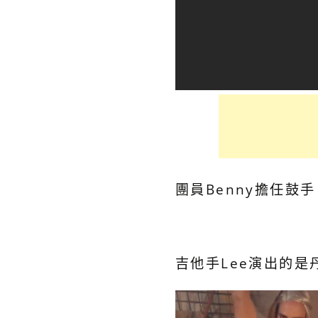
團員Benny擔任鼓
吉他手Lee演出的