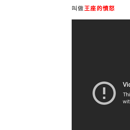
叫做
王座的憤怒