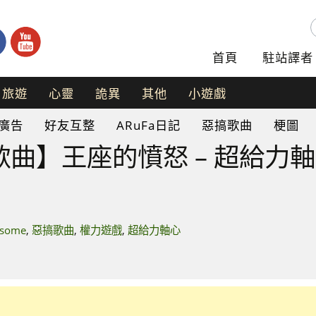
首頁
駐站譯者
旅遊
心靈
詭異
其他
小遊戲
手
廣告
好友互整
ARuFa日記
惡搞歌曲
梗圖
機
遊
】王座的憤怒 – 超給力軸心 A
戲
網
頁
遊
戲
esome
,
惡搞歌曲
,
權力遊戲
,
超給力軸心