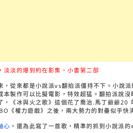
，淡淡的爆到約在影集、小書第二部
來，從來都是小說派vs翻拍派僵持不下。小說派
成本製作可以比擬電影，特效超猛。翻拍派說沒
了，《冰與火之歌》這個花了喬治.馬丁爺爺20
HBO《權力遊戲》之後，兩大勢力的對壘似乎快
軸心
，還為此寫了一首歌，精準的抓到小說派的