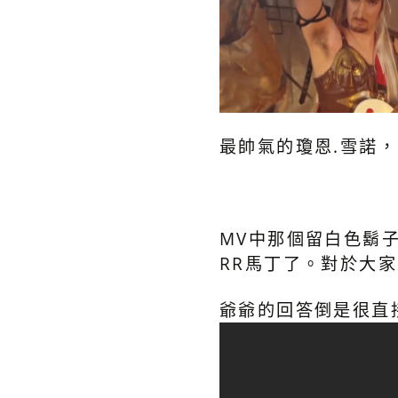
最帥氣的瓊恩.雪諾，
MV中那個留白色鬍
RR馬丁了。對於大
爺爺的回答倒是很直接