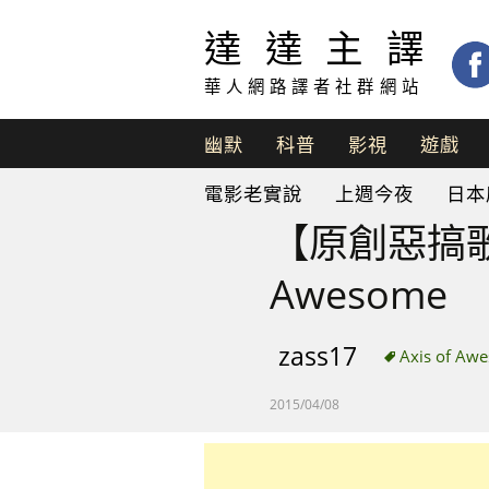
達達主譯
華人網路譯者社群網站
幽默
科普
影視
遊戲
脫
電影老實說
上週今夜
日本
口
秀
【原創惡搞歌曲
Awesome
zass17
Axis of Aw
2015/04/08