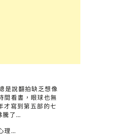
總是說翻拍缺乏想像
時間看書，眼球也無
 年才寫到第五部的七
沸騰了…
心理…