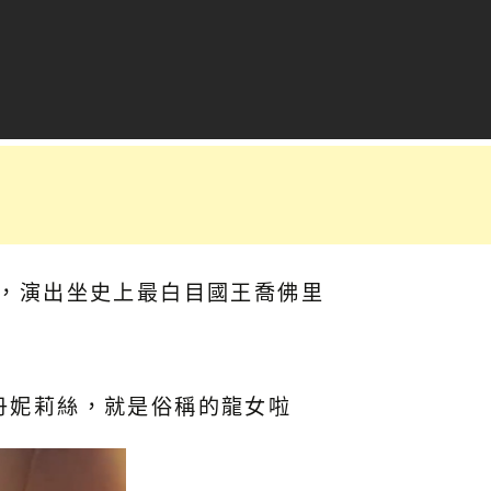
手，演出坐史上最白目國王喬佛里
是丹妮莉絲，就是俗稱的龍女啦