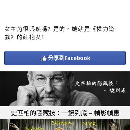
女主角很眼熟嗎? 是的，她就是《權力遊
戲》的紅袍女!
分享到Facebook
史匹柏的隱藏技：一鏡到底 – 幀影幀畫