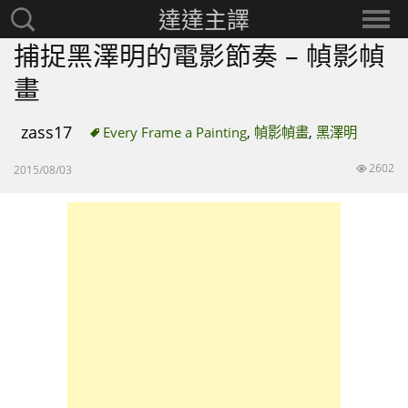
達達主譯
搜
選
尋：
擇
捕捉黑澤明的電影節奏 – 幀影幀
分
畫
類
zass17
Every Frame a Painting
,
幀影幀畫
,
黑澤明
2602
2015/08/03