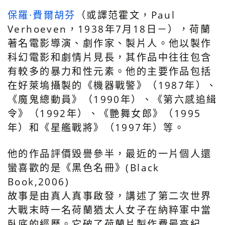
保羅·費爾胡芬
（或譯范霍文，Paul
Verhoeven，1938年7月18日－），荷蘭
著名電影導演、劇作家、製片人。他以製作
科幻電影和劇情片見長，其作品中往往包含
有較多的暴力和性元素。他的主要作品包括
在好萊塢攝製的《機器戰警》（1987年）、
《魔鬼總動員》（1990年）、《第六感追緝
令》（1992年）、《艷舞女郎》（1995
年）和《星艦戰將》（1997年）等。
他的作品評價毀譽參半，最近的一片個人還
蠻喜歡的是《黑色名冊》(Black
Book,2006)
故事是由真人真事啟發，講述了第二次世界
大戰末時一名荷蘭猶太人女子在納粹軍中當
臥底的經歷。它破了荷蘭片製作費最高紀