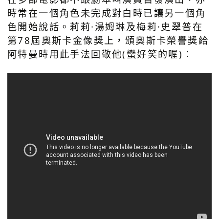
時常在一個角色未完成對白時已讓另一個角
色開始說話。莉莉·湯姆琳及梅莉·史翠普在
第78屆奧斯卡金像獎上，頒奧斯卡榮譽獎給
阿特曼時用此手法回敬他(蠻好笑的喔)：