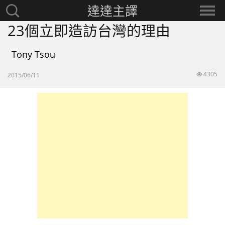
達達主譯
搜
選
尋：
擇
23個立即造訪台灣的理由
分
類
Tony Tsou
4305
2015/06/11