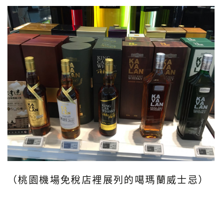
（桃園機場免稅店裡展列的噶瑪蘭威士忌）