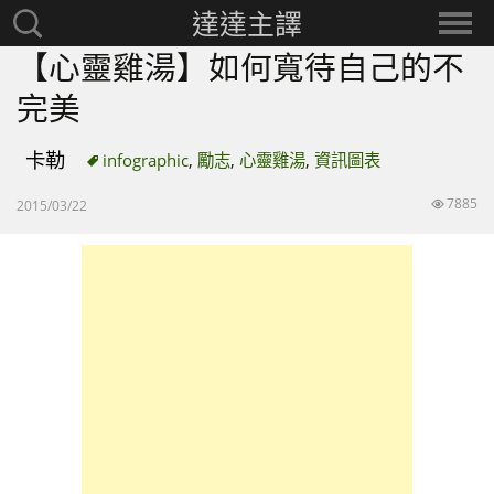
達達主譯
搜
選
尋：
擇
【心靈雞湯】如何寬待自己的不
分
完美
類
卡勒
infographic
,
勵志
,
心靈雞湯
,
資訊圖表
7885
2015/03/22