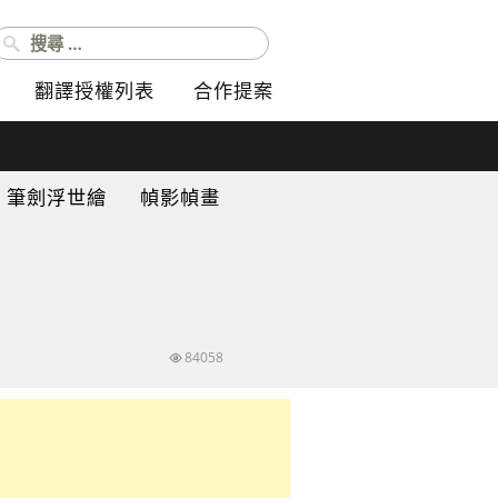
搜尋：
翻譯授權列表
合作提案
筆劍浮世繪
幀影幀畫
84058