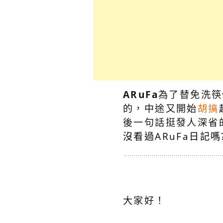
ARuFa
為了替免洗筷
的，中途又開始
胡搞
後一句話挺發人深省的
沒看過ARuFa日記嗎
大家好！