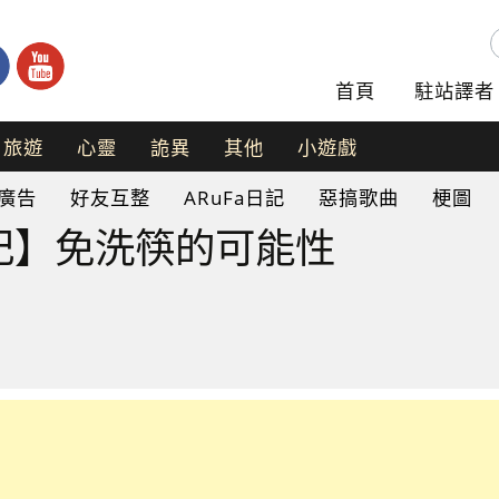
首頁
駐站譯者
旅遊
心靈
詭異
其他
小遊戲
手
廣告
好友互整
ARuFa日記
惡搞歌曲
梗圖
機
遊
日記】免洗筷的可能性
戲
網
頁
遊
戲