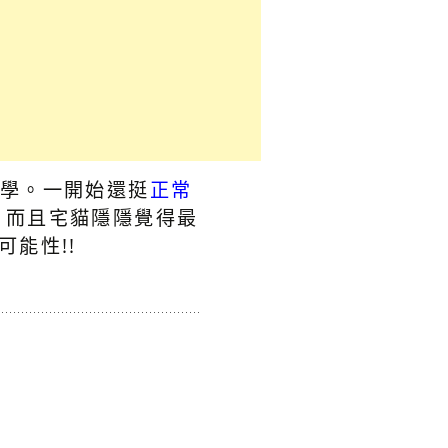
學。一開始還挺
正常
。而且宅貓隱隱覺得最
能性!!