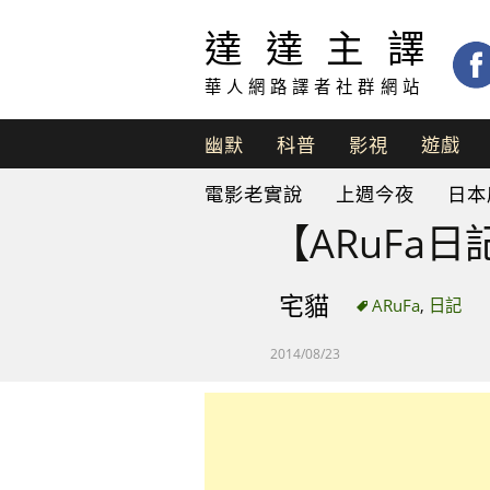
達達主譯
華人網路譯者社群網站
幽默
科普
影視
遊戲
脫
電影老實說
上週今夜
日本
口
秀
【ARuFa
宅貓
ARuFa
,
日記
2014/08/23