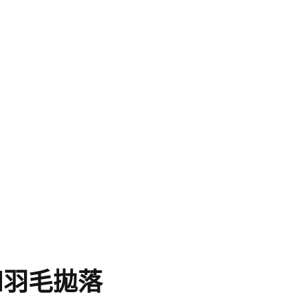
和羽毛拋落