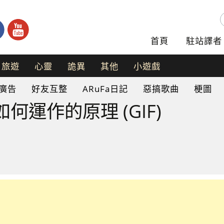
首頁
駐站譯者
旅遊
心靈
詭異
其他
小遊戲
手
廣告
好友互整
ARuFa日記
惡搞歌曲
梗圖
機
遊
何運作的原理 (GIF)
戲
網
頁
遊
戲