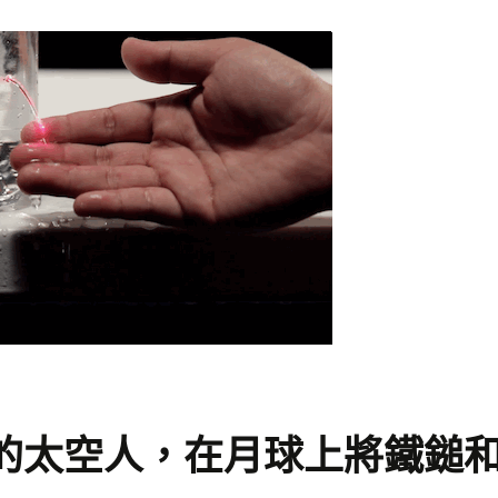
號的太空人，在月球上將鐵鎚