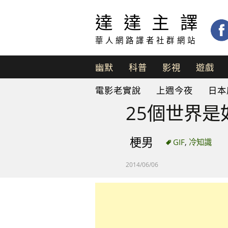
達達主譯
華人網路譯者社群網站
幽默
科普
影視
遊戲
脫
電影老實說
上週今夜
日本
口
秀
25個世界是如
梗男
GIF
,
冷知識
2014/06/06