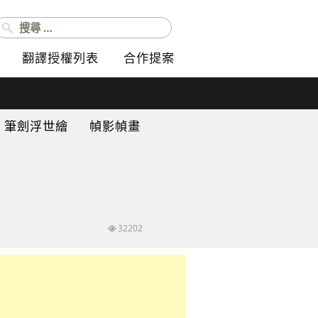
搜尋：
翻譯授權列表
合作提案
筆劍浮世繪
幀影幀畫
32202