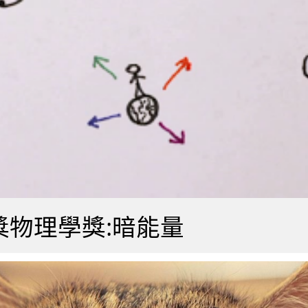
爾獎物理學獎:暗能量