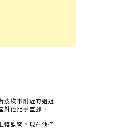
斯波坎市附近的姐姐
座對他比手畫腳。
上轉錯彎。現在他們