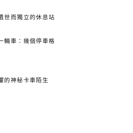
遺世而獨立的休息站
一輛車：幾個停車格
懼的神秘卡車陌生