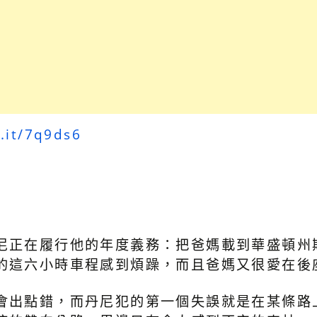
d.it/7q9ds6
尼正在履行他的年度義務：把爸媽載到華盛頓州
的這六小時車程感到煩躁，而且爸媽又很愛在後
會出點錯，而丹尼犯的第一個失誤就是在某條路