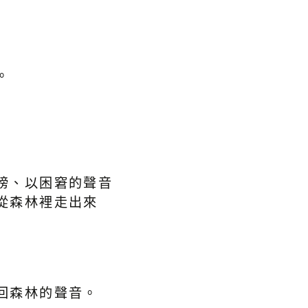
。
膀、以困窘的聲音
從森林裡走出來
回森林的聲音。