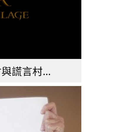
日本函授補習班Z會 電影規模廣告「誠實村與謊言村」 中譯