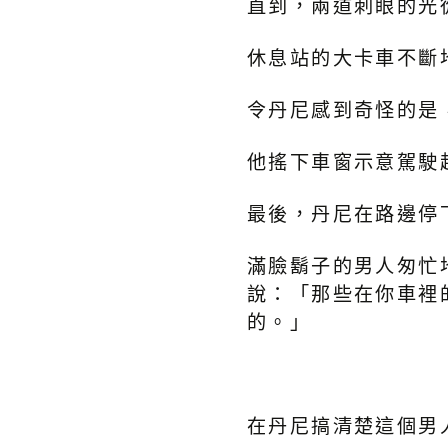
直到，兩道刺眼的光
休息站的大卡車不斷
令丹尼感到奇怪的是
他搖下車窗示意駕駛
最後，丹尼在路邊停
滿臉鬍子的男人匆忙
說：「那些在你車裡
的。」
在丹尼搞清楚這個男