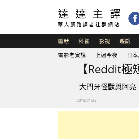
達達主譯
華人網路譯者社群網站
幽默
科普
影視
遊戲
脫
電影老實說
上週今夜
日本
口
秀
【Reddi
大門牙怪獸與阿亮
2018/01/23