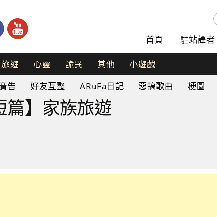
首頁
駐站譯者
旅遊
心靈
詭異
其他
小遊戲
手
廣告
好友互整
ARuFa日記
惡搞歌曲
梗圖
機
遊
t極短篇】家族旅遊
戲
網
頁
遊
戲