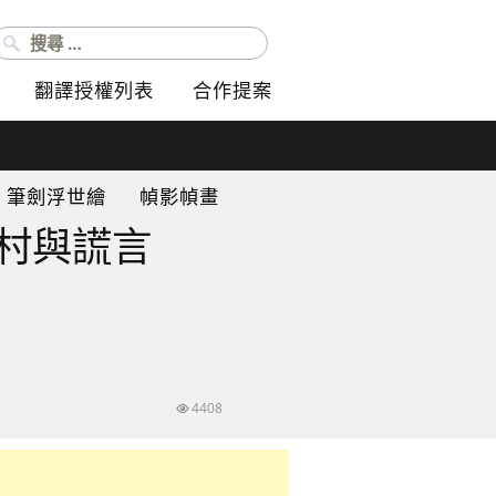
搜尋：
翻譯授權列表
合作提案
筆劍浮世繪
幀影幀畫
實村與謊言
4408