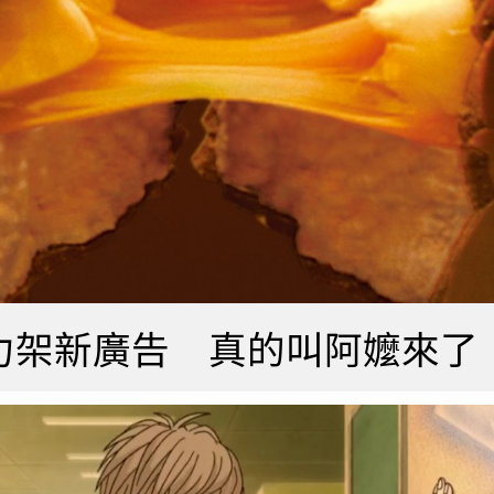
士力架新廣告 真的叫阿嬤來了