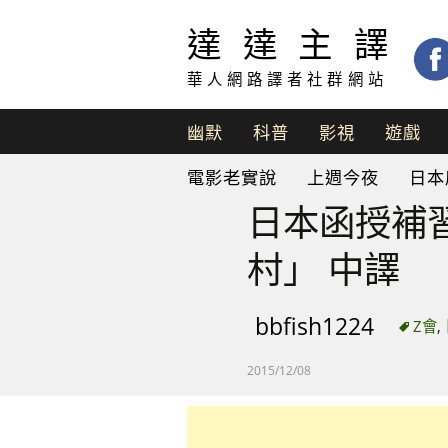
達達主譯
華人網路譯者社群網站
幽默
科普
影視
遊戲
脫
電影老實說
上週今夜
日本
口
秀
日本函授補
村」 中譯
bbfish1224
Z會
,
2015/12/08