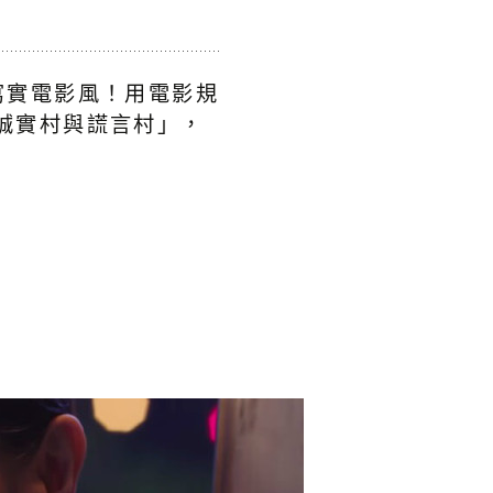
寫實電影風！用電影規
誠實村與謊言村」，