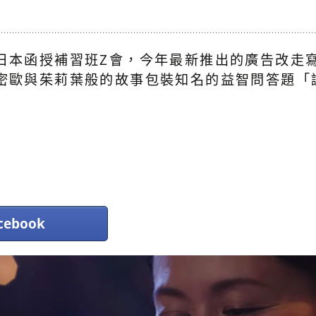
日本函授補習班Z會，今年最新推出的廣告改走
密歐與茱莉葉般的故事包裝知名的益智問答題「
ebook