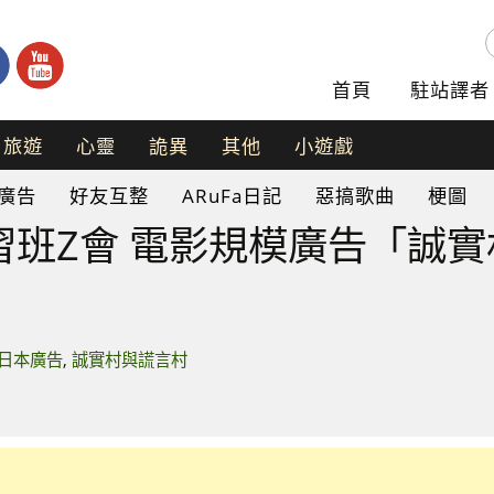
首頁
駐站譯者
旅遊
心靈
詭異
其他
小遊戲
手
廣告
好友互整
ARuFa日記
惡搞歌曲
梗圖
機
遊
習班Z會 電影規模廣告「誠
戲
網
頁
遊
戲
日本廣告
,
誠實村與謊言村