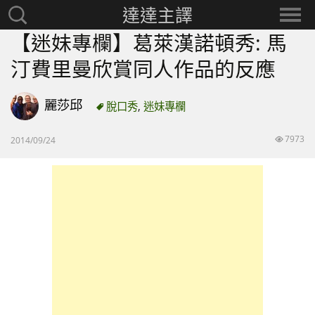
達達主譯
搜
選
尋：
擇
【迷妹專欄】葛萊漢諾頓秀: 馬
分
汀費里曼欣賞同人作品的反應
類
麗莎邱
脫口秀
,
迷妹專欄
7973
2014/09/24