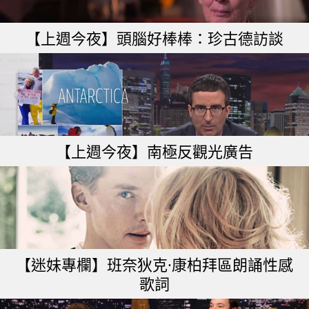
【上週今夜】頭腦好棒棒：珍古德訪談
【上週今夜】南極反觀光廣告
【迷妹專欄】班奈狄克·康柏拜區朗誦性感
歌詞