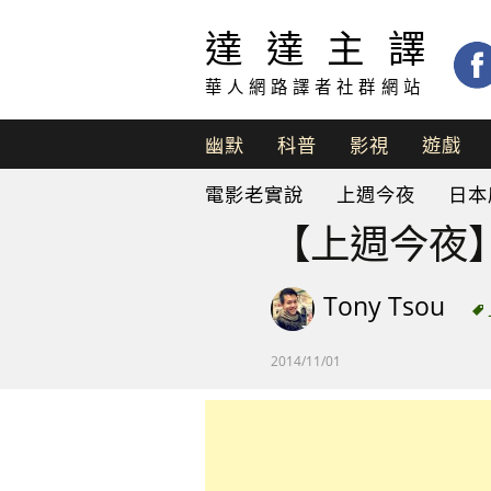
達達主譯
華人網路譯者社群網站
幽默
科普
影視
遊戲
脫
電影老實說
上週今夜
日本
口
秀
【上週今夜
Tony Tsou
2014/11/01