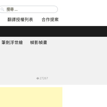
搜尋：
翻譯授權列表
合作提案
筆劍浮世繪
幀影幀畫
27267