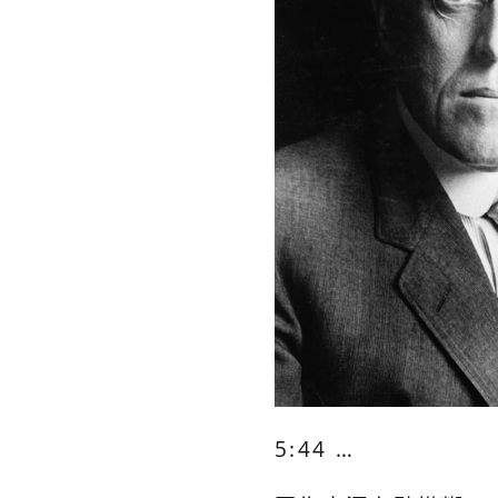
5:44 …