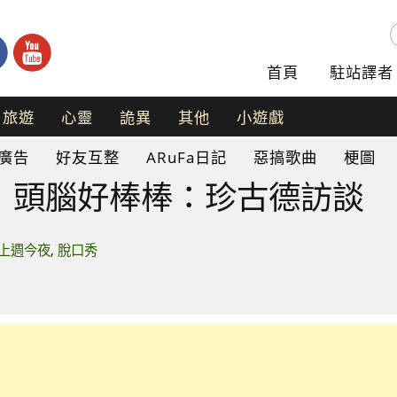
首頁
駐站譯者
旅遊
心靈
詭異
其他
小遊戲
手
廣告
好友互整
ARuFa日記
惡搞歌曲
梗圖
機
遊
】頭腦好棒棒：珍古德訪談
戲
網
頁
上週今夜
,
脫口秀
遊
戲