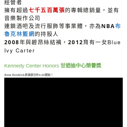
經營者
擁有超過
七千五百萬張
的專輯總銷量，並有
音樂製作公司
連鎖酒吧及流行服飾等事業體，亦為
NBA
布
魯克林籃網
的持股人
Blue
2008
年與碧昂絲結褵，
2012
育有一女
Ivy Carter
甘迺迪中心榮譽獎
Kennedy Center Honors
Anna Kendrick表演部分於4:30開始！