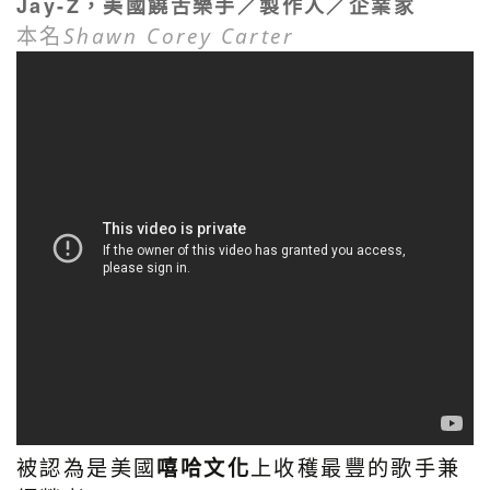
Jay-Z
，美國饒舌樂手／製作人／企業家
本名
Shawn Corey Carter
被認為是美國
嘻哈文化
上收穫最豐的歌手兼