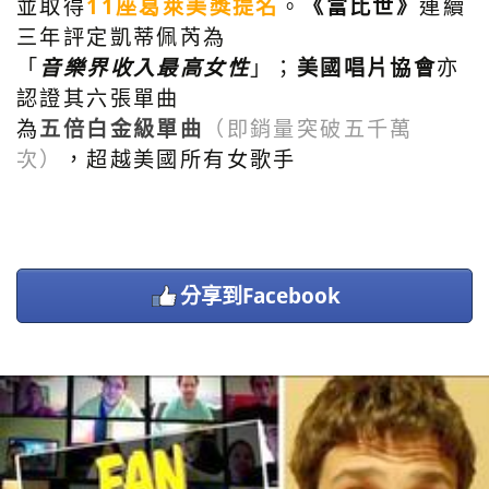
並取得
11座葛萊美獎提名
。
《富比世》
連續
三年評定凱蒂佩芮為
「
音樂界收入最高女性
」；
美國唱片協會
亦
認證其六張單曲
為
五倍白金級單曲
（即銷量突破五千萬
次）
，超越美國所有女歌手
分享到Facebook