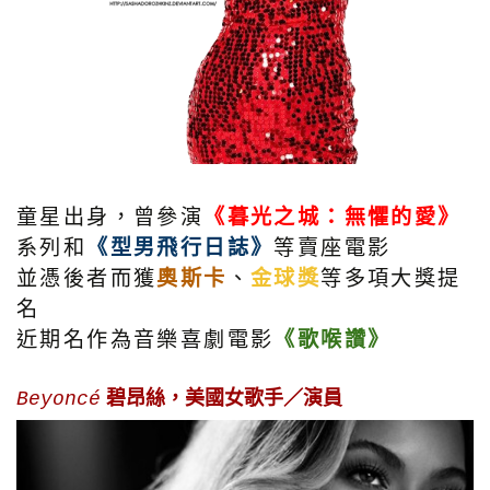
童星出身，曾參演
《暮光之城：無懼的愛》
系列和
《型男飛行日誌》
等賣座電影
並憑後者而獲
奧斯卡
、
金球獎
等多項大獎提
名
近期名作為音樂喜劇電影
《歌喉讚》
碧昂絲，美國女歌手／演員
Beyoncé