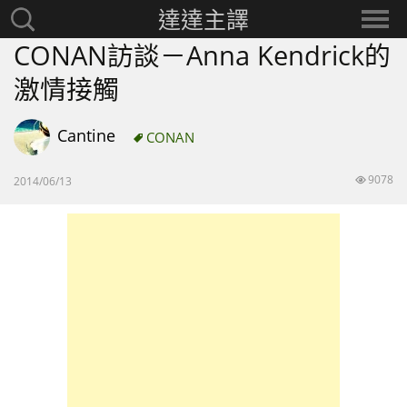
達達主譯
搜
選
尋：
擇
CONAN訪談－Anna Kendrick的
分
激情接觸
類
Cantine
CONAN
9078
2014/06/13