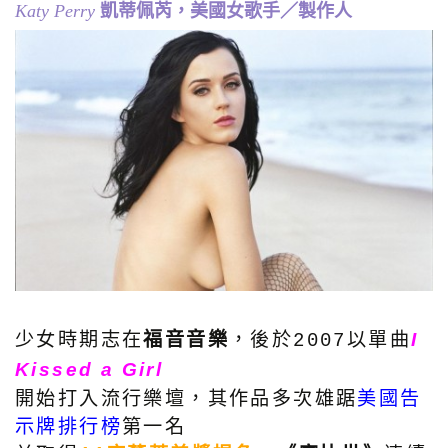
凱蒂佩芮，美國女歌手／製作人
Katy Perry
少女時期志在
福音音樂
，後於
以單曲
I
2007
Kissed a Girl
開始打入流行樂壇，其作品多次雄踞
美國告
示牌排行榜
第一名