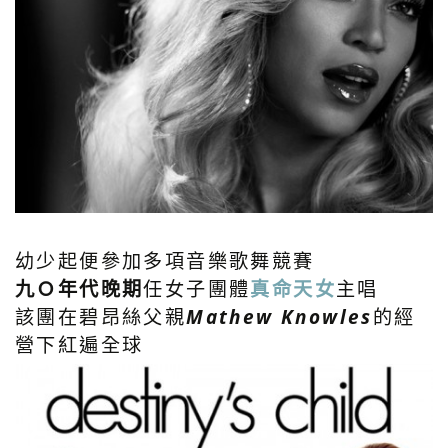
幼少起便參加多項音樂歌舞競賽
九Ｏ年代晚期
任女子團體
真命天女
主唱
該團在碧昂絲父親
Mathew Knowles
的經
營下紅遍全球