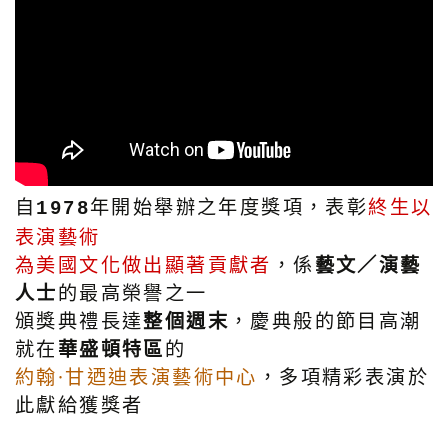
自
年開始舉辦之年度獎項，表彰
終生以
1978
表演藝術
為美國文化做出顯著貢獻者
，係
藝文／演藝
人士
的最高榮譽之一
頒獎典禮長達
整個週末
，慶典般的節目高潮
就在
華盛頓特區
的
約翰·甘迺迪表演藝術中心
，多項精彩表演於
此獻給獲獎者