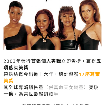
2003年發行
首張個人專輯
立即告捷，贏得
五
項葛萊美獎
碧昂絲迄今出道十六年，總計榮獲
17座葛萊
美獎
其全球專輯銷售量
（併真命天女銷量）
突破
一億
，為當世最暢銷歌手