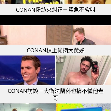
CONAN粉絲來糾正－鯊魚不會叫
CONAN槓上偷摘大黃姊
CONAN訪談－大衛法蘭科也搞不懂他老
哥