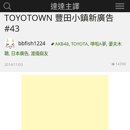
達達主譯
搜
選
尋：
擇
TOYOTOWN 豐田小鎮新廣告
分
#43
類
bbfish1224
AKB48
,
TOYOTA
,
哆啦A夢
,
妻夫木
聰
,
日本廣告
,
渡邊麻友
14709
2014/11/03