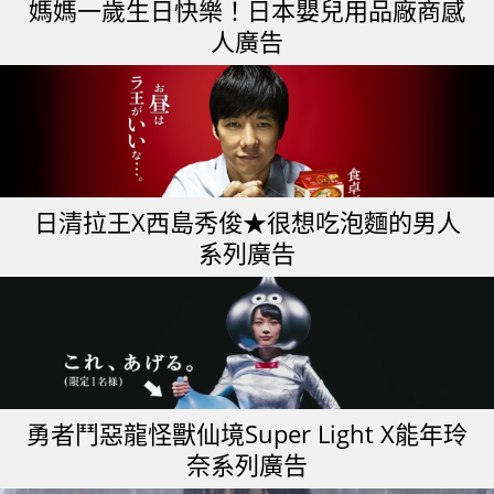
媽媽一歲生日快樂！日本嬰兒用品廠商感
人廣告
日清拉王X西島秀俊★很想吃泡麵的男人
系列廣告
勇者鬥惡龍怪獸仙境Super Light X能年玲
奈系列廣告