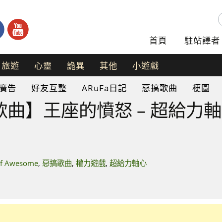
首頁
駐站譯者
旅遊
心靈
詭異
其他
小遊戲
手
廣告
好友互整
ARuFa日記
惡搞歌曲
梗圖
機
遊
】王座的憤怒 – 超給力軸心 A
戲
網
頁
遊
戲
of Awesome
,
惡搞歌曲
,
權力遊戲
,
超給力軸心