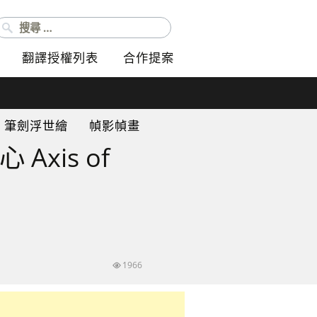
搜尋：
翻譯授權列表
合作提案
筆劍浮世繪
幀影幀畫
xis of
1966