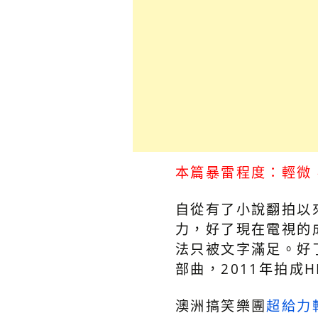
本篇暴雷程度：輕微
自從有了小說翻拍以
力，好了現在電視的
法只被文字滿足。好
部曲，2011年拍成
澳洲搞笑樂團
超給力