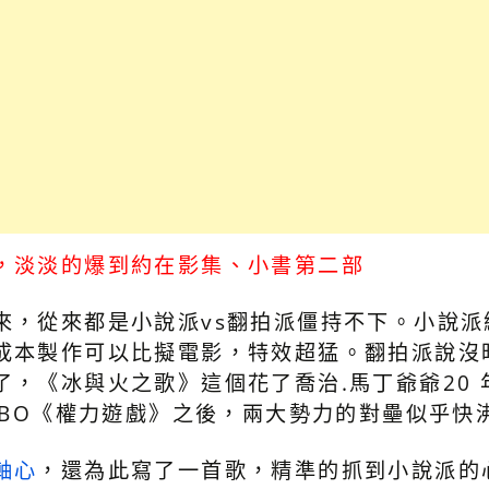
，淡淡的爆到約在影集、小書第二部
來，從來都是小說派vs翻拍派僵持不下。小說派
成本製作可以比擬電影，特效超猛。翻拍派說沒
了，《冰與火之歌》這個花了喬治.馬丁爺爺20
HBO《權力遊戲》之後，兩大勢力的對壘似乎快
軸心
，還為此寫了一首歌，精準的抓到小說派的