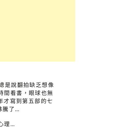
總是說翻拍缺乏想像
時間看書，眼球也無
 年才寫到第五部的七
沸騰了…
心理…