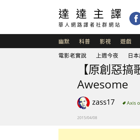
達達主譯
華人網路譯者社群網站
幽默
科普
影視
遊戲
脫
電影老實說
上週今夜
日本
口
秀
【原創惡搞歌曲
Awesome
zass17
Axis 
2015/04/08