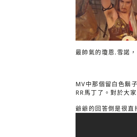
最帥氣的瓊恩.雪諾，
MV中那個留白色鬍
RR馬丁了。對於大
爺爺的回答倒是很直接