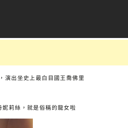
手，演出坐史上最白目國王喬佛里
是丹妮莉絲，就是俗稱的龍女啦