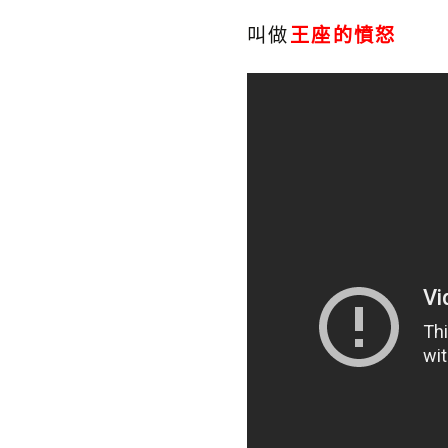
叫做
王座的憤怒