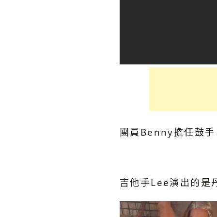
團員Benny擔任鼓
吉他手Lee演出的