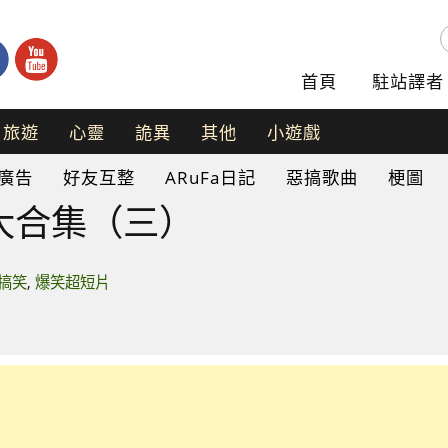
首頁
駐站譯者
旅遊
心靈
詭異
其他
小遊戲
手
廣告
好友互整
ARuFa日記
惡搞歌曲
梗圖
機
遊
大合集（三）
戲
網
頁
搞笑
,
爆笑超短片
遊
戲