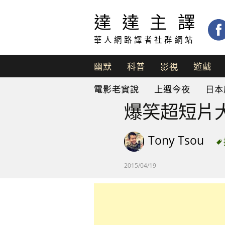
達達主譯
華人網路譯者社群網站
幽默
科普
影視
遊戲
脫
電影老實說
上週今夜
日本
口
秀
爆笑超短片
Tony Tsou
2015/04/19