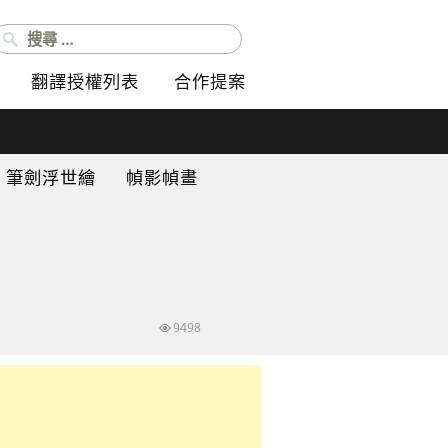
搜尋：
翻譯授權列表
合作提案
筆劍浮世繪
幀影幀畫
9498