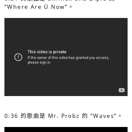
“Where Are Ü Now”。
0:36 的歌曲是 Mr. Probz 的 “Waves”。