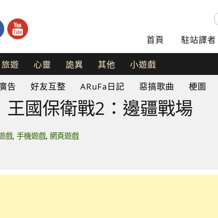
首頁
駐站譯者
旅遊
心靈
詭異
其他
小遊戲
手
廣告
好友互整
ARuFa日記
惡搞歌曲
梗圖
機
遊
】王國保衛戰2：邊疆戰場
戲
網
頁
遊戲
,
手機遊戲
,
網頁遊戲
遊
戲