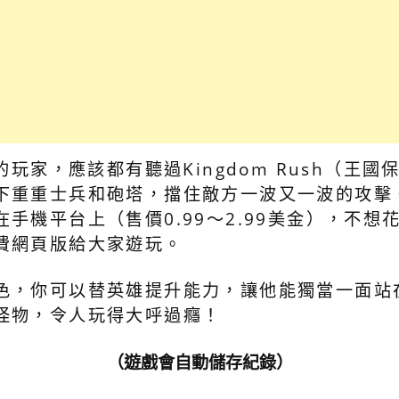
戲的玩家，應該都有聽過Kingdom Rush（王
下重重士兵和砲塔，擋住敵方一波又一波的攻擊
手機平台上（售價0.99～2.99美金），不想
費網頁版給大家遊玩。
色，你可以替英雄提升能力，讓他能獨當一面站
怪物，令人玩得大呼過癮！
（遊戲會自動儲存紀錄）