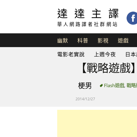
達達主譯
華人網路譯者社群網站
幽默
科普
影視
遊戲
脫
電影老實說
上週今夜
日本
口
秀
【戰略遊戲
梗男
Flash遊戲
,
戰略
2014/12/27