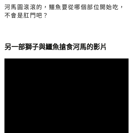
河馬圓滾滾的，鱷魚要從哪個部位開始吃，
不會是肛門吧？
另一部獅子與鱷魚搶食河馬的影片