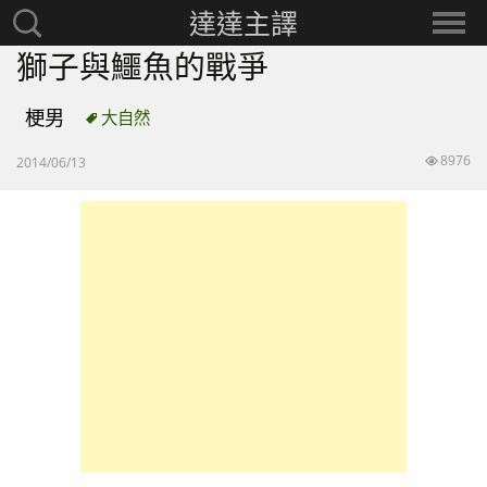
達達主譯
搜
選
尋：
擇
獅子與鱷魚的戰爭
分
類
梗男
大自然
8976
2014/06/13