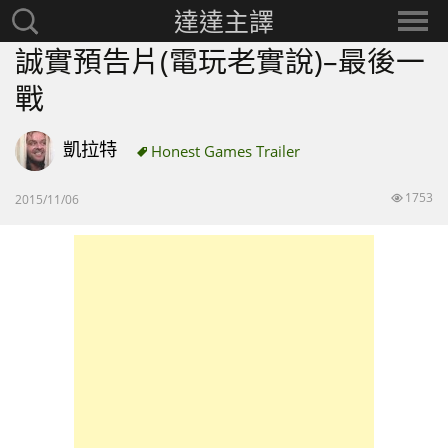
達達主譯
搜
選
尋：
擇
誠實預告片(電玩老實說)–最後一
分
戰
類
凱拉特
Honest Games Trailer
1753
2015/11/06