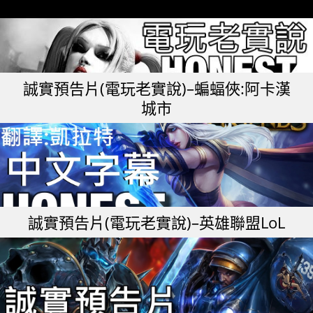
誠實預告片(電玩老實說)–蝙蝠俠:阿卡漢
城市
誠實預告片(電玩老實說)–英雄聯盟LoL