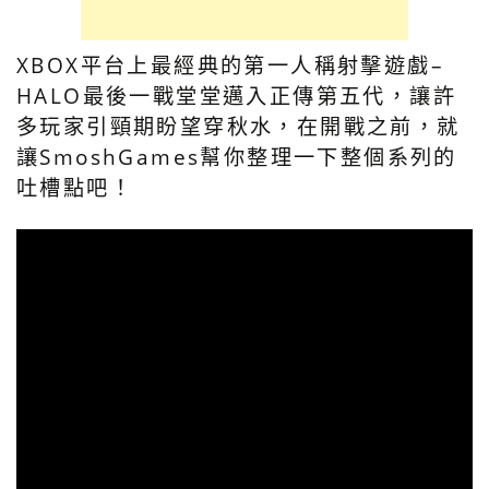
XBOX平台上最經典的第一人稱射擊遊戲–
HALO最後一戰堂堂邁入正傳第五代，讓許
多玩家引頸期盼望穿秋水，在開戰之前，就
讓SmoshGames幫你整理一下整個系列的
吐槽點吧！