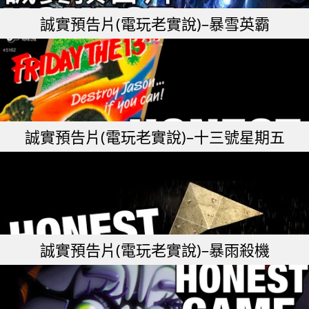
誠實預告片(電玩老實說)–暴雪英霸
誠實預告片(電玩老實說)–十三號星期五
誠實預告片(電玩老實說)–暴雨殺機