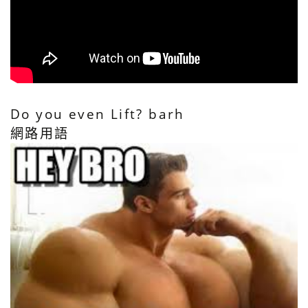
Do you even Lift? barh
網路用語