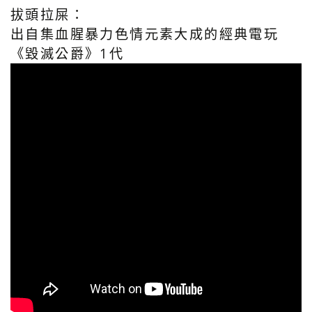
拔頭拉屎：
出自集血腥暴力色情元素大成的經典電玩
《毀滅公爵》1代