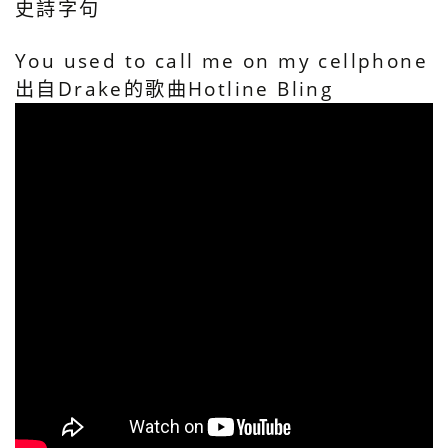
史詩字句
You used to call me on my cellphone
出自Drake的歌曲Hotline Bling